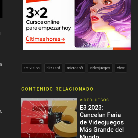
e
u
a
activision
blizzard
microsoft
videojuegos
xbox
CONTENIDO RELACIONADO
VIDEOJUEGOS
E3 2023:
,
Cancelan Feria
de Videojuegos
Más Grande del
Mundo