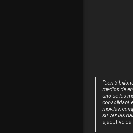
“Con 3 billo
medios de ent
uno de los m
consolidará e
móviles, comp
su vez las ba
ejecutivo de