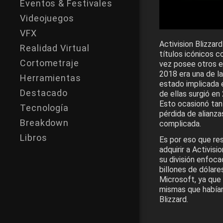
Eventos & Festivales
Videojuegos
VFX
Activision Blizza
Realidad Virtual
títulos icónicos c
Cortometraje
vez posee otros e
2018 era una de l
Herramientas
estado implicada e
Destacado
de ellas surgió en
Esto ocasionó tan
Tecnología
pérdida de alianza
Breakdown
complicada.
Libros
Es por eso que re
adquirir a Activis
su división enfoca
billones de dólare
Microsoft, ya que 
mismas que habían
Blizzard.