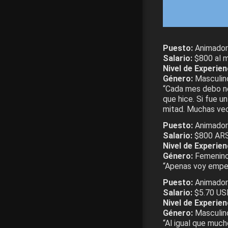
Puesto:
Animador 
Salario:
$800 al 
Nivel de Experien
Género:
Masculin
“Cada mes debo ne
que hice. Si fue u
mitad. Muchas ve
Puesto:
Animadora
Salario:
$800 ARS
Nivel de Experien
Género:
Femenin
“Apenas voy empez
Puesto:
Animador
Salario:
$5.70 USD
Nivel de Experien
Género:
Masculin
“Al igual que muc