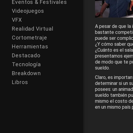
Eventos & Festivales
Videojuegos
VFX
A pesar de que la 
Realidad Virtual
bastante competit
Cortometraje
puede ser complic
¿Y cómo saber que
Herramientas
¿Cuánto es el sala
Destacado
presentamos ejemp
de modo que te pu
Tecnología
sueldo.
Breakdown
Claro, es importan
Libros
determinar si un s
posees: un animado
sueldo también pue
mismo el costo de
en un mismo país 