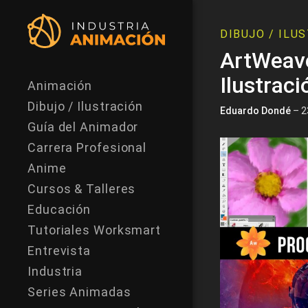
DIBUJO / ILU
ArtWeave
Ilustraci
Animación
Dibujo / Ilustración
Eduardo Dondé
– 2
Guía del Animador
Carrera Profesional
Anime
Cursos & Talleres
Educación
Tutoriales Worksmart
Entrevista
Industria
Series Animadas