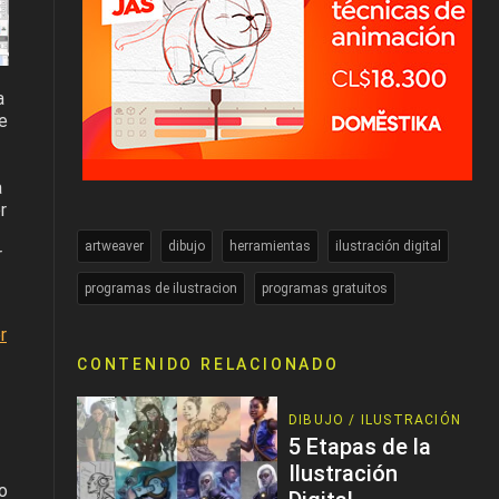
a
de
a
r
artweaver
dibujo
herramientas
ilustración digital
r
programas de ilustracion
programas gratuitos
r
CONTENIDO RELACIONADO
DIBUJO / ILUSTRACIÓN
5 Etapas de la
Ilustración
o