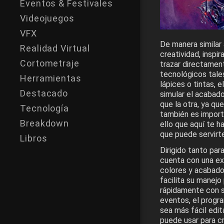
Eventos & Festivales
Videojuegos
VFX
De manera similar a
Realidad Virtual
creatividad, inspi
Cortometraje
trazar directamen
tecnológicos tale
Herramientas
lápices o tintas, e
Destacado
simular el acabad
que la otra, ya q
Tecnología
también es importa
Breakdown
ello que aquí te h
que puede servirte
Libros
Dirigido tanto par
cuenta con una ext
colores y acabado
facilita su manejo
rápidamente con s
eventos, el progr
sea más fácil edit
puede usar para c