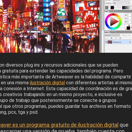
n diversos plug ins y recursos adicionales que se pueden
a gratuita para extender las capacidades del programa. Pero
ística más importante de Artweaver es la habilidad de compartir
ar en una misma
ilustración digital
con diferentes artistas al mism
a conexión a Internet. Esta capacidad de coordinación es de gr
s creativos trabajando en un mismo proyecto, e inclusive es
grupo de trabajo que posteriormente se conecte a grupos
ual que otros programas, puedes guardar tus archivos en formato
 png, pcx, tga y psd.
aver es un programa gratuito de ilustración digital
que
descargar una versión de prueba, también cuenta con