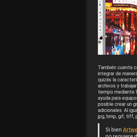
También cuenta co
integrar de maner
quizás la caracter
archivos y trabaj
tiempo mediante l
ayuda para equipo
posible crear un 
adicionales. Al ig
jpg, bmp, gif, tiff,
Si bien
Artwe
no requiere 