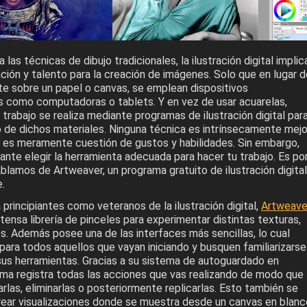
 las técnicas de dibujo tradicionales, la ilustración digital implic
ración y talento para la creación de imágenes. Solo que en lugar 
te sobre un papel o canvas, se emplean dispositivos
s como computadoras o tablets. Y en vez de usar acuarelas,
l trabajo se realiza mediante programas de ilustración digital par
o de dichos materiales. Ninguna técnica es intrínsecamente mejo
ue es meramente cuestión de gustos y habilidades. Sin embargo,
nte elegir la herramienta adecuada para hacer tu trabajo. Es po
ablamos de Artweaver, un programa gratuito de ilustración digital
.
a principiantes como veteranos de la ilustración digital,
Artweave
ensa librería de pinceles para experimentar distintas texturas,
s. Además posee una de las interfaces más sencillas, lo cual
 para todos aquellos que vayan iniciando y busquen familiarizarse
us herramientas. Gracias a su sistema de autoguardado en
ama registra todas las acciones que vas realizando de modo que
arlas, eliminarlas o posteriormente replicarlas. Esto también se
rear visualizaciones donde se muestra desde un canvas en blanc