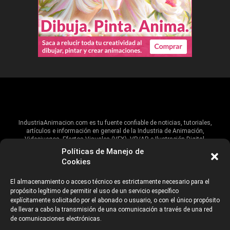
IndustriaAnimacion.com es tu fuente confiable de noticias, tutoriales,
artículos e información en general de la Industria de Animación,
Videojuegos, Efectos Visuales (VFX), VR/AR e Ilustración Digital.
Políticas de Manejo de
Hablamos de estas industrias y su alcance global, pero damos un énfasis
Cookies
especial al talento, estudios, escuelas, eventos y organizaciones que
impulsan las industrias creativas en Iberoamérica.
El almacenamiento o acceso técnico es estrictamente necesario para el
propósito legítimo de permitir el uso de un servicio específico
ANUNCIANTES
AVISO DE PRIVACIDAD
explícitamente solicitado por el abonado o usuario, o con el único propósito
de llevar a cabo la transmisión de una comunicación a través de una red
de comunicaciones electrónicas.