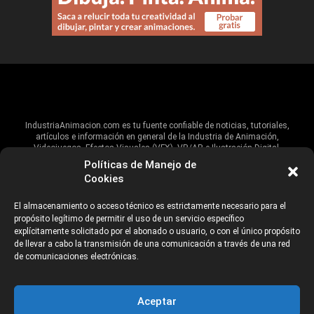
IndustriaAnimacion.com es tu fuente confiable de noticias, tutoriales,
artículos e información en general de la Industria de Animación,
Videojuegos, Efectos Visuales (VFX), VR/AR e Ilustración Digital.
Políticas de Manejo de
Hablamos de estas industrias y su alcance global, pero damos un énfasis
Cookies
especial al talento, estudios, escuelas, eventos y organizaciones que
impulsan las industrias creativas en Iberoamérica.
El almacenamiento o acceso técnico es estrictamente necesario para el
propósito legítimo de permitir el uso de un servicio específico
ANUNCIANTES
AVISO DE PRIVACIDAD
explícitamente solicitado por el abonado o usuario, o con el único propósito
de llevar a cabo la transmisión de una comunicación a través de una red
de comunicaciones electrónicas.
©2026 Industria Networks
Aceptar