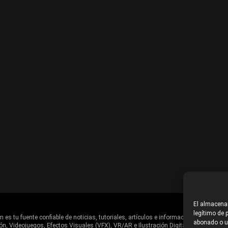
El almacenam
legítimo de p
es tu fuente confiable de noticias, tutoriales, artículos e información en general d
abonado o us
ón, Videojuegos, Efectos Visuales (VFX), VR/AR e Ilustración Digital.