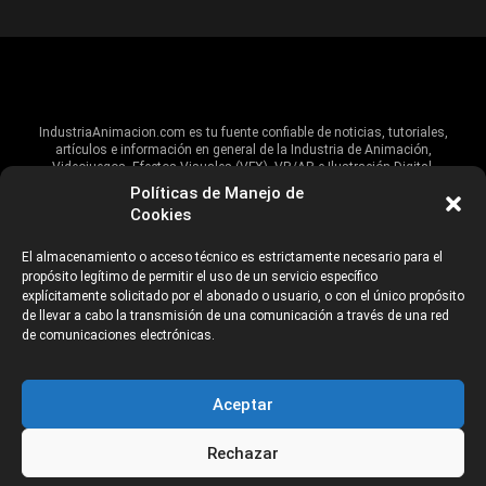
IndustriaAnimacion.com es tu fuente confiable de noticias, tutoriales,
artículos e información en general de la Industria de Animación,
Videojuegos, Efectos Visuales (VFX), VR/AR e Ilustración Digital.
Políticas de Manejo de
Hablamos de estas industrias y su alcance global, pero damos un énfasis
Cookies
especial al talento, estudios, escuelas, eventos y organizaciones que
impulsan las industrias creativas en Iberoamérica.
El almacenamiento o acceso técnico es estrictamente necesario para el
propósito legítimo de permitir el uso de un servicio específico
ANUNCIANTES
AVISO DE PRIVACIDAD
explícitamente solicitado por el abonado o usuario, o con el único propósito
de llevar a cabo la transmisión de una comunicación a través de una red
de comunicaciones electrónicas.
©2026 Industria Networks
Aceptar
Rechazar