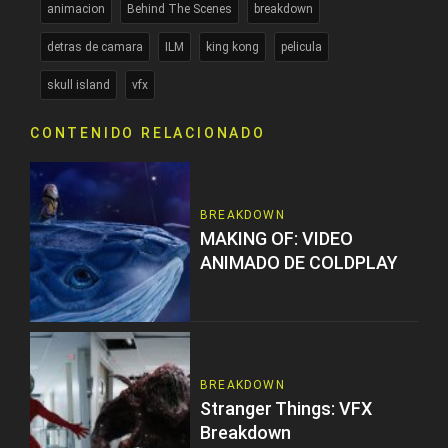
animacion
Behind The Scenes
breakdown
detras de camara
ILM
king kong
pelicula
skull island
vfx
CONTENIDO RELACIONADO
BREAKDOWN
MAKING OF: VIDEO
ANIMADO DE COLDPLAY
BREAKDOWN
Stranger Things: VFX
Breakdown