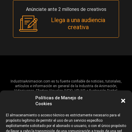
Anúnciate ante 2 millones de creativos
Llega a una audiencia
creativa
IndustriaAnimacion.com es tu fuente confiable de noticias, tutoriales,
artículos e información en general de la Industria de Animación,
Videojuegos, Efectos Visuales (VFX), VR/AR e Ilustración Digital.
Políticas de Manejo de
Hablamos de estas industrias y su alcance global, pero damos un énfasis
Cookies
especial al talento, estudios, escuelas, eventos y organizaciones que
impulsan las industrias creativas en Iberoamérica.
El almacenamiento o acceso técnico es estrictamente necesario para el
propósito legítimo de permitir el uso de un servicio específico
ANUNCIANTES
AVISO DE PRIVACIDAD
explícitamente solicitado por el abonado o usuario, o con el único propósito
de llevar a cabo la transmisión de una comunicación a través de una red