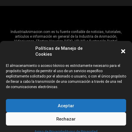
IndustriaAnimacion.com es tu fuente confiable de noticias, tutoriales,
artículos e información en general de la Industria de Animación,
Videojuegos, Efectos Visuales (VFX), VR/AR e Ilustración Digital.
Políticas de Manejo de
Hablamos de estas industrias y su alcance global, pero damos un énfasis
Cookies
especial al talento, estudios, escuelas, eventos y organizaciones que
impulsan las industrias creativas en Iberoamérica.
El almacenamiento o acceso técnico es estrictamente necesario para el
propósito legítimo de permitir el uso de un servicio específico
ANUNCIANTES
AVISO DE PRIVACIDAD
explícitamente solicitado por el abonado o usuario, o con el único propósito
de llevar a cabo la transmisión de una comunicación a través de una red
de comunicaciones electrónicas.
©2026 Industria Networks
Aceptar
Rechazar
CATEGORÍAS
Aviso de Privacidad
Aviso de Privacidad