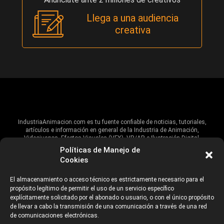
Llega a una audiencia
creativa
IndustriaAnimacion.com es tu fuente confiable de noticias, tutoriales,
artículos e información en general de la Industria de Animación,
Videojuegos, Efectos Visuales (VFX), VR/AR e Ilustración Digital.
Políticas de Manejo de
Hablamos de estas industrias y su alcance global, pero damos un énfasis
Cookies
especial al talento, estudios, escuelas, eventos y organizaciones que
impulsan las industrias creativas en Iberoamérica.
El almacenamiento o acceso técnico es estrictamente necesario para el
propósito legítimo de permitir el uso de un servicio específico
ANUNCIANTES
AVISO DE PRIVACIDAD
explícitamente solicitado por el abonado o usuario, o con el único propósito
de llevar a cabo la transmisión de una comunicación a través de una red
de comunicaciones electrónicas.