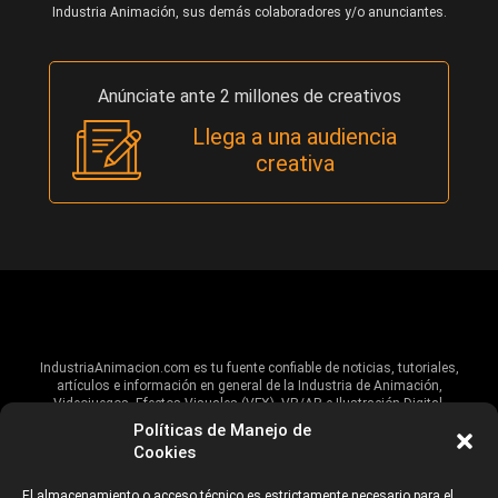
Industria Animación, sus demás colaboradores y/o anunciantes.
Anúnciate ante 2 millones de creativos
Llega a una audiencia
creativa
IndustriaAnimacion.com es tu fuente confiable de noticias, tutoriales,
artículos e información en general de la Industria de Animación,
Videojuegos, Efectos Visuales (VFX), VR/AR e Ilustración Digital.
Políticas de Manejo de
Hablamos de estas industrias y su alcance global, pero damos un énfasis
Cookies
especial al talento, estudios, escuelas, eventos y organizaciones que
impulsan las industrias creativas en Iberoamérica.
El almacenamiento o acceso técnico es estrictamente necesario para el