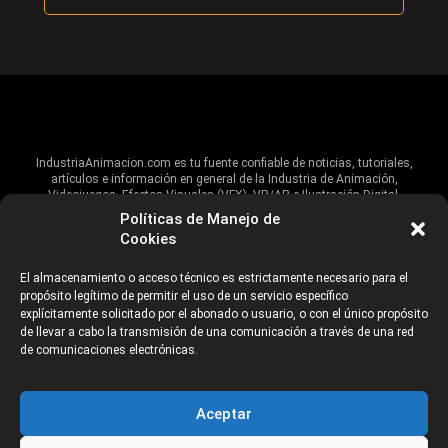
IndustriaAnimacion.com es tu fuente confiable de noticias, tutoriales,
artículos e información en general de la Industria de Animación,
Videojuegos, Efectos Visuales (VFX), VR/AR e Ilustración Digital.
Políticas de Manejo de
Hablamos de estas industrias y su alcance global, pero damos un énfasis
Cookies
especial al talento, estudios, escuelas, eventos y organizaciones que
impulsan las industrias creativas en Iberoamérica.
El almacenamiento o acceso técnico es estrictamente necesario para el
propósito legítimo de permitir el uso de un servicio específico
ANUNCIANTES
AVISO DE PRIVACIDAD
explícitamente solicitado por el abonado o usuario, o con el único propósito
de llevar a cabo la transmisión de una comunicación a través de una red
de comunicaciones electrónicas.
©2026 Industria Networks
Aceptar