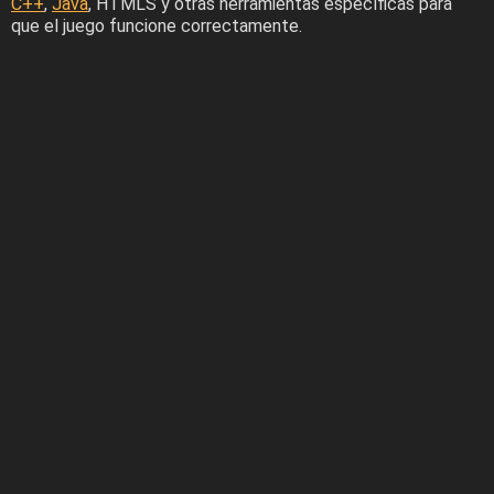
C++
,
Java
, HTMLS y otras herramientas específicas para
que el juego funcione correctamente.