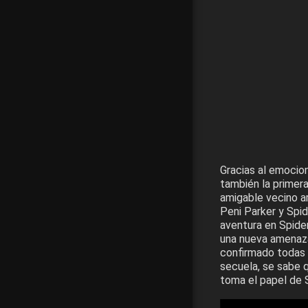
Gracias al emocio
también la primer
amigable vecino a
Peni Parker y Spi
aventura en Spide
una nueva amenaza
confirmado todas 
secuela, se sabe 
toma el papel de 