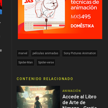
,
a
de
marvel
películas animadas
Sony Pictures Animation
Spider-Man
Spider-verse
CONTENIDO RELACIONADO
e
ANIMACIÓN
Accede al Libro
de Arte de