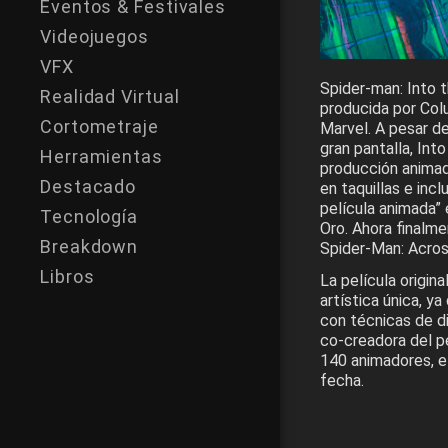
Eventos & Festivales
Videojuegos
VFX
Spider-man: Into 
Realidad Virtual
producida por Col
Cortometraje
Marvel. A pesar de
gran pantalla, Int
Herramientas
producción animad
Destacado
en taquillas e in
película animada”
Tecnología
Oro. Ahora finalm
Breakdown
Spider-Man: Acros
Libros
La película origin
artística única, y
con técnicas de di
co-creadora del pe
140 animadores, e
fecha.