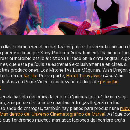
s días pudimos ver el primer teaser para esta secuela animada 
 parece indicar que Sony Pictures Animation está haciendo tod
ear el increíble estilo artístico utilizado en la cinta original. Algo
r es que esta película se estrenará exclusivamente en cines, a
 otras producciones: Los Mitchell vs Las Máquinas, Wish Dragon 
debutaron en
Netflix
. Por su parte,
Hotel Transylvan
ia 4 será un
 de Amazon Prime Video, encabezando la lista de
películas
2
.
secuela ha sido denominada como la “primera parte” de una saga
turo, aunque se desconoce cuántas entregas llegarán en los
hablando de entregas, también hay planes para producir una
nuev
r-Man dentro del Universo Cinematográfico de Marvel
. Así que co
aro que tendremos muchas más adaptaciones del hombre araña