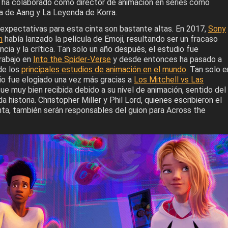
 ha colaborado como director de animación en series como
a de Aang y La Leyenda de Korra.
 expectativas para esta cinta son bastante altas. En 2017,
Sony
n
había lanzado la película de Emoji, resultando ser un fracaso
ncia y la crítica. Tan solo un año después, el estudio fue
rabajo en
Into the Spider-Verse
y desde entonces ha pasado a
de los
principales estudios de animación en el mundo
. Tan solo e
io fue elogiado una vez más gracias a
Los Mitchell vs Las
 fue muy bien recibida debido a su nivel de animación, sentido del
 historia. Christopher Miller y Phil Lord, quienes escribieron el
nta, también serán responsables del guion para Across the