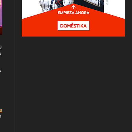
de
o
y
a
n