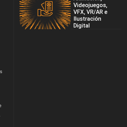
Videojuegos,
VFX, VR/AR e
Ilustración
Digital
es
e
y