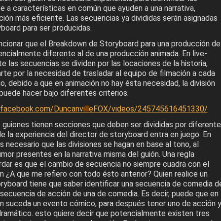
e a características en común que ayuden a una narrativa,
ción más eficiente. Las secuencias ya divididas serán asignadas
yboard para ser producidas.
cionar que el Breakdown de Storyboard para una producción de
encialmente diferente al de una producción animada. En live-
 las secuencias se dividen por las locaciones de la historia,
rte por la necesidad de trasladar al equipo de filmación a cada
o, debido a que en animación no hay ésta necesidad, la división
uede hacer bajo diferentes criterios.
.facebook.com/DuncanvilleFOX/videos/245745616451330/
 guiones tienen secciones que deben ser divididas por diferent
de la experiencia del director de storyboard entra en juego. En
 necesario que las divisiones se hagan en base al tono, al
mor presentes en la narrativa misma del guión. Una regla
rdar es que el cambio de secuencia no siempre cuadra con el
n ¿A que me refiero con todo ésto anterior? Quien realice un
yboard tiene que saber identificar una secuencia de comedia d
 secuencia de acción de una de comedia. Es decir, puede que en
n suceda un evento cómico, para después tener uno de acción 
dramático. esto quiere decir que potencialmente existen tres