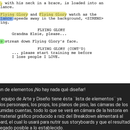
n de elementos ¡No hay nada qué diseñar!
l equipo de Arte y Diseño tiene ésta ¨lista de elementos¨ ya
los personajes, los props, los planos de piso, las cámaras de los
umidas cuentas, todo lo que se verá en cámara de la historia en
material gráfico producido a raíz del Breakdown alimentará al
rd, el cual lo usará para nutrir sus storyboards y que el resulta
llegado posible a lo establecido.