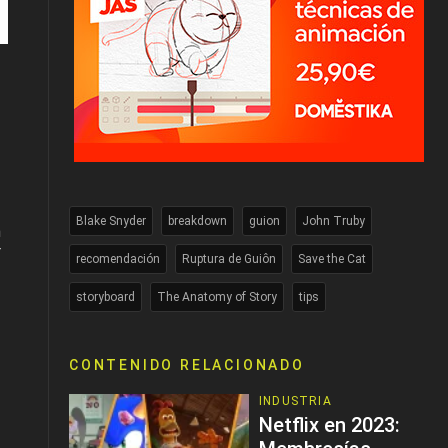
Blake Snyder
breakdown
guion
John Truby
n
r
recomendación
Ruptura de Guiôn
Save the Cat
storyboard
The Anatomy of Story
tips
CONTENIDO RELACIONADO
INDUSTRIA
Netflix en 2023: