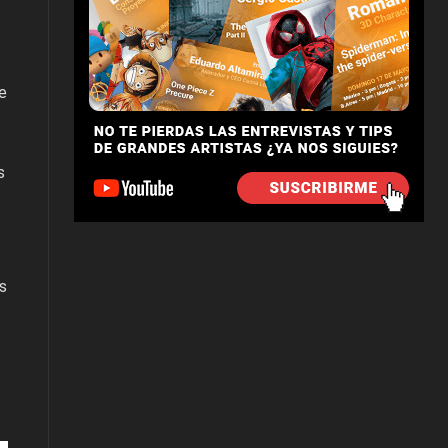
e
s
os