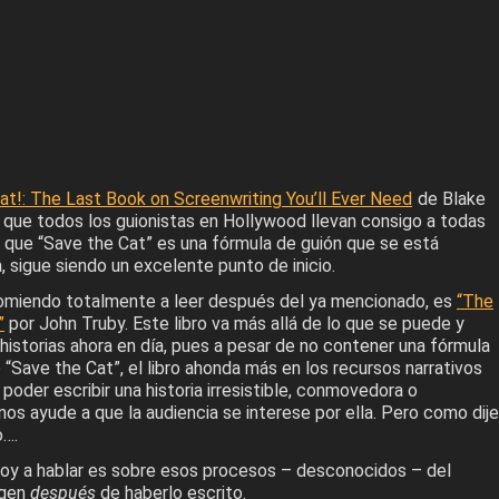
at!: The Last Book on Screenwriting You’ll Ever Need
de Blake
o que todos los guionistas en Hollywood llevan consigo a todas
e que “Save the Cat” es una fórmula de guión que se está
 sigue siendo un excelente punto de inicio.
comiendo totalmente a leer después del ya mencionado, es
“The
”
por John Truby. Este libro va más allá de lo que se puede y
historias ahora en día, pues a pesar de no contener una fórmula
 “Save the Cat”, el libro ahonda más en los recursos narrativos
oder escribir una historia irresistible, conmovedora o
s ayude a que la audiencia se interese por ella. Pero como dije
o….
voy a hablar es sobre esos procesos – desconocidos – del
rgen
después
de haberlo escrito.