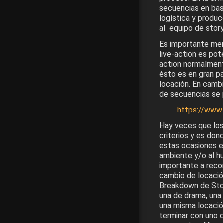
secuencias en bas
logística y produc
al equipo de stor
Es importante men
live-action es pot
action normalmente
ésto es en gran pa
locación. En cambi
de secuencias se p
https://www
Hay veces que los
criterios y es don
estas ocasiones es
ambiente y/o al hu
importante a reco
cambio de locació
Breakdown de Stor
una de drama, una
una misma locació
terminar con uno 