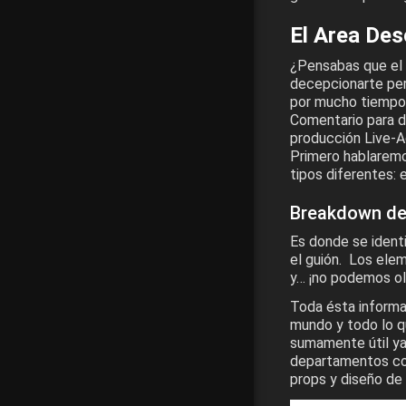
El Area De
¿Pensabas que el 
decepcionarte pero
por mucho tiempo 
Comentario para de
producción Live-A
Primero hablaremo
tipos diferentes:
Breakdown de 
Es donde se ident
el guión. Los elem
y… ¡no podemos olv
Toda ésta informac
mundo y todo lo q
sumamente útil ya
departamentos cor
props y diseño de