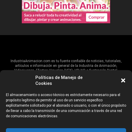
IndustriaAnimacion.com es tu fuente confiable de noticias, tutoriales,
artículos e información en general de la Industria de Animación,
Videojuegos, Efectos Visuales (VFX), VR/AR e Ilustración Digital.
Políticas de Manejo de
Hablamos de estas industrias y su alcance global, pero damos un énfasis
Cookies
especial al talento, estudios, escuelas, eventos y organizaciones que
impulsan las industrias creativas en Iberoamérica.
El almacenamiento o acceso técnico es estrictamente necesario para el
propósito legítimo de permitir el uso de un servicio específico
ANUNCIANTES
AVISO DE PRIVACIDAD
explícitamente solicitado por el abonado o usuario, o con el único propósito
de llevar a cabo la transmisión de una comunicación a través de una red
de comunicaciones electrónicas.