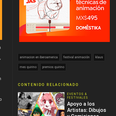
n
,
animacion en iberoamerica
festival animación
klaus
mes quirino
premios quirino
n
CONTENIDO RELACIONADO
EVENTOS &
FESTIVALES
o
Apoyo a los
Artistas: Dibujos