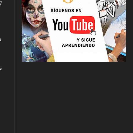
7
s
 a