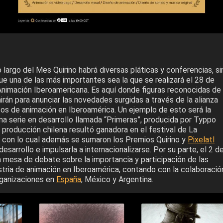
o largo del Mes Quirino habrá diversas pláticas y conferencias, si
e una de las más importantes sea la que se realizará el 28 de
Animación Iberoamericana. Es aquí donde figuras reconocidas de
unirán para anunciar las novedades surgidas a través de la alianza
tos de animación en Iberoamérica. Un ejemplo de esto será la
na serie en desarrollo llamada “Primeras”, producida por Typpo
 producción chilena resultó ganadora en el festival de La
 con lo cual además se sumaron los Premios Quirino y
Pixelatl
esarrollo e impulsarla a internacionalizarse. Por su parte, el 2 d
a mesa de debate sobre la importancia y participación de las
stria de animación en Iberoamérica, contando con la colaboració
rganizaciones en
España
, México y Argentina.