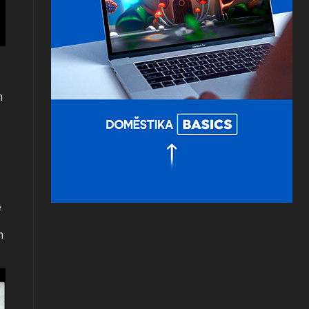
n
e
n