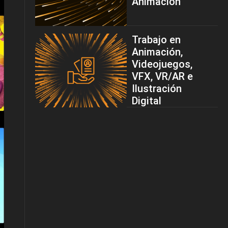
Animación
Trabajo en
Animación,
Videojuegos,
VFX, VR/AR e
Ilustración
Digital