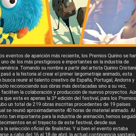
los eventos de aparición más reciente, los Premios Quirino se ha
uno de los más prestigiosos e importantes en la industria de
américa. Tomando su nombre a partir del artista Quirino Cristiani
 pasó a la historia al crear el primer largometraje animado, esta
busca reunir al talento creativo de España, Portugal, Andorra y
 sólo reconociendo sus obras más destacadas sino a su vez,
 faciliten la colaboración y producción de nuevos proyectos. Aú
que esta es apenas la 3º edición del festival, para los Premios
hubo un total de 219 obras inscritas procedentes de 19 países
cual se reunió aproximadamente 40 horas de material animado. Al
nto tan importante para la industria de animación, hemos seguid
tecimientos en el trayecto de este festival, desde sus
 la selección oficial de finalistas. Y si bien el evento estaba
rse a cabo del 16 al 18 de abril, la actual contingencia sanitaria