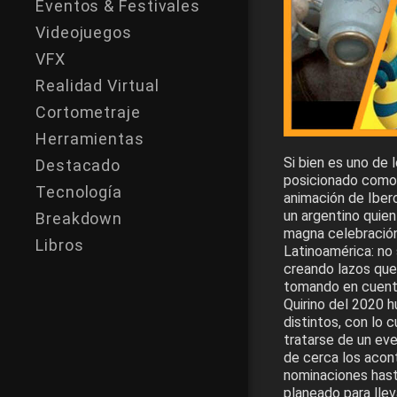
Eventos & Festivales
Videojuegos
VFX
Realidad Virtual
Cortometraje
Herramientas
Si bien es uno de 
Destacado
posicionado como 
Tecnología
animación de Ibero
un argentino quien
Breakdown
magna celebración 
Libros
Latinoamérica: no
creando lazos que
tomando en cuenta 
Quirino del 2020 
distintos, con lo 
tratarse de un eve
de cerca los acon
nominaciones hasta
planeado para lleva