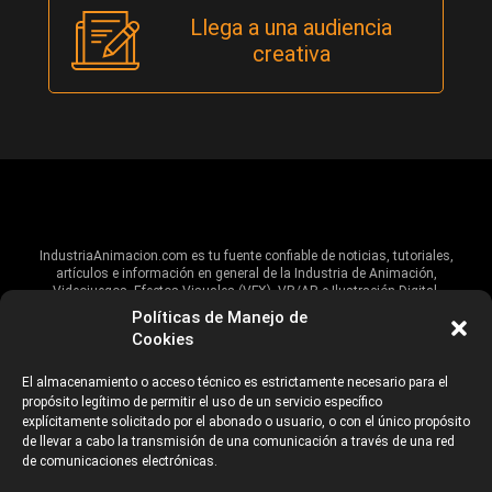
Llega a una audiencia
creativa
IndustriaAnimacion.com es tu fuente confiable de noticias, tutoriales,
artículos e información en general de la Industria de Animación,
Videojuegos, Efectos Visuales (VFX), VR/AR e Ilustración Digital.
Políticas de Manejo de
Hablamos de estas industrias y su alcance global, pero damos un énfasis
Cookies
especial al talento, estudios, escuelas, eventos y organizaciones que
impulsan las industrias creativas en Iberoamérica.
El almacenamiento o acceso técnico es estrictamente necesario para el
propósito legítimo de permitir el uso de un servicio específico
ANUNCIANTES
AVISO DE PRIVACIDAD
explícitamente solicitado por el abonado o usuario, o con el único propósito
de llevar a cabo la transmisión de una comunicación a través de una red
de comunicaciones electrónicas.