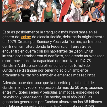
Esta es posiblemente la franquicia más importante en el
género del
anime
de ciencia ficción, debutando originalmente
en 1979. Creada por Sunrise y Yoshiyuki Tomino, su trama se
centra en un futuro donde la Federación Terrestre se
encuentra en guerra con los habitantes de Zeon. En un
intento por terminar con el conflicto, han creado un avanzado
robot móvil con alta capacidad destructiva: el RX-78
Gundam. A diferencia de otras series en este listado,
Gundam se distingue por tener no solo un ambiente
altamente militar sino también elementos más realistas.
Además, cabe destacar que la increíble popularidad de
Gundam ha llevado a la creación de más de 50 adaptaciones:
entre múltiples series y películas animadas, especiales de
televisión y videojuegos. De hecho, en el año 2000 las
ganancias generadas por Gundam alcanzaron los $5 billones
de dólares y se estima que cada año se obtienen $740