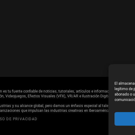
El almacenam
legítimo de p
es tu fuente confiable de noticias, tutoriales, artículos e información en general d
abonado o us
ón, Videojuegos, Efectos Visuales (VFX), VR/AR e Ilustración Digital.
comunicació
trias y su alcance global, pero damos un énfasis especial al talento, estudios,
ganizaciones que impulsan las industrias creativas en Iberoamérica.
ISO DE PRIVACIDAD