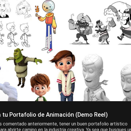
 tu Portafolio de Animación (Demo Reel)
 comentado anteriormente, tener un buen portafolio artístico
ara abrirte camino en la industria creativa. Ya sea que busques u