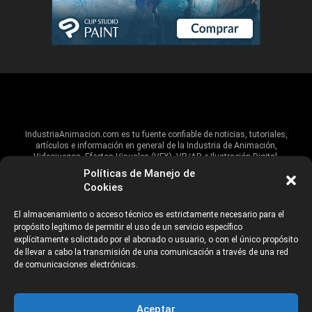
IndustriaAnimacion.com es tu fuente confiable de noticias, tutoriales,
artículos e información en general de la Industria de Animación,
Videojuegos, Efectos Visuales (VFX), VR/AR e Ilustración Digital.
Políticas de Manejo de
Hablamos de estas industrias y su alcance global, pero damos un énfasis
Cookies
especial al talento, estudios, escuelas, eventos y organizaciones que
impulsan las industrias creativas en Iberoamérica.
El almacenamiento o acceso técnico es estrictamente necesario para el
propósito legítimo de permitir el uso de un servicio específico
ANUNCIANTES
AVISO DE PRIVACIDAD
explícitamente solicitado por el abonado o usuario, o con el único propósito
de llevar a cabo la transmisión de una comunicación a través de una red
de comunicaciones electrónicas.
©2026 Industria Networks
Aceptar