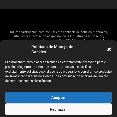
IndustriaAnimacion.com es tu fuente confiable de noticias, tutoriales,
artículos e información en general de la Industria de Animación,
Videojuegos, Efectos Visuales (VFX), VR/AR e Ilustración Digital.
Políticas de Manejo de
Hablamos de estas industrias y su alcance global, pero damos un énfasis
Cookies
especial al talento, estudios, escuelas, eventos y organizaciones que
impulsan las industrias creativas en Iberoamérica.
El almacenamiento o acceso técnico es estrictamente necesario para el
propósito legítimo de permitir el uso de un servicio específico
ANUNCIANTES
AVISO DE PRIVACIDAD
explícitamente solicitado por el abonado o usuario, o con el único propósito
de llevar a cabo la transmisión de una comunicación a través de una red
de comunicaciones electrónicas.
©2026 Industria Networks
Aceptar
Rechazar