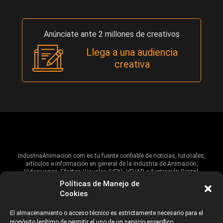
Anúnciate ante 2 millones de creativos
Llega a una audiencia
creativa
IndustriaAnimacion.com es tu fuente confiable de noticias, tutoriales,
artículos e información en general de la Industria de Animación,
Videojuegos, Efectos Visuales (VFX), VR/AR e Ilustración Digital.
Políticas de Manejo de
Hablamos de estas industrias y su alcance global, pero damos un énfasis
Cookies
especial al talento, estudios, escuelas, eventos y organizaciones que
impulsan las industrias creativas en Iberoamérica.
El almacenamiento o acceso técnico es estrictamente necesario para el
propósito legítimo de permitir el uso de un servicio específico