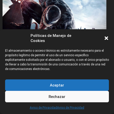
Políticas de Manejo de
Cookies
Venom 2. Fecha de estreno: 2 de octubre de 2020
El almacenamiento o acceso técnico es estrictamente necesario para el
propósito legítimo de permitir el uso de un servicio específico
explícitamente solicitado por el abonado o usuario, o con el único propósito
La nueva entrega en el universo cinemático de Sony basado
de llevar a cabo la transmisión de una comunicación a través de una red
en personajes de Marvel, Venom 2 contará con la presencia
de comunicaciones electrónicas.
de Cletus Kasady como el nuevo antagonista después de su
sorprendente aparición en la escena post créditos de la
primera película. Naturalmente, los fans de los cómics
Aceptar
sabrán que la historia se volverá más complicada cuando
Cletus se vuelva anfitrión de otro simbionte y de origen al
Rechazar
terrible monstruo conocido como Carnage.
CATEGORÍAS
Aviso de Privacidad
Aviso de Privacidad