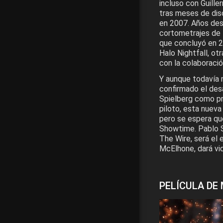
incluso con Guille
tras meses de dis
en 2007. Años des
cortometrajes de 
que concluyó en 2
Halo Nightfall, ot
con la colaboraci
Y aunque todavía n
confirmado el desa
Spielberg como pr
piloto, esta nuev
pero se espera que
Showtime. Pablo S
The Wire, será el 
McElhone, dará vid
PELÍCULA DE 