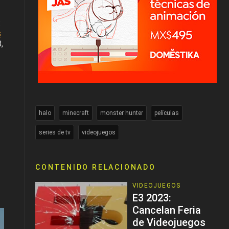
:
s
,
halo
minecraft
monster hunter
películas
series de tv
videojuegos
CONTENIDO RELACIONADO
VIDEOJUEGOS
E3 2023:
Cancelan Feria
de Videojuegos