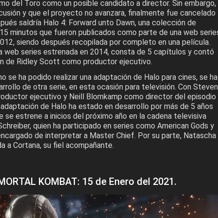
rmo del Toro como un posible candidato a director. Sin embargo,
cusión y que el proyecto no avanzara, finalmente fue cancelado
pués saldría Halo 4: Forward unto Dawn, una colección de
15 minutos que fueron publicados como parte de una web serie
012, siendo después recopilada por completo en una película.
ra web series estrenada en 2014, consta de 5 capítulos y contó
ón de Ridley Scott como productor ejecutivo.
o se ha podido realizar una adaptación de Halo para cines, se ha
rrollo de otra serie, en esta ocasión para televisión. Con Steven
oductor ejecutivo y Neill Blomkamp como director del episodio
a adaptación de Halo ha estado en desarrollo por más de 5 años
 se estrene a inicios del próximo año en la cadena televisiva
chreiber, quien ha participado en series como American Gods y
encargado de interpretar a Master Chief. Por su parte, Natascha
a a Cortana, su fiel acompañante.
MORTAL KOMBAT: 15 de Enero del 2021.