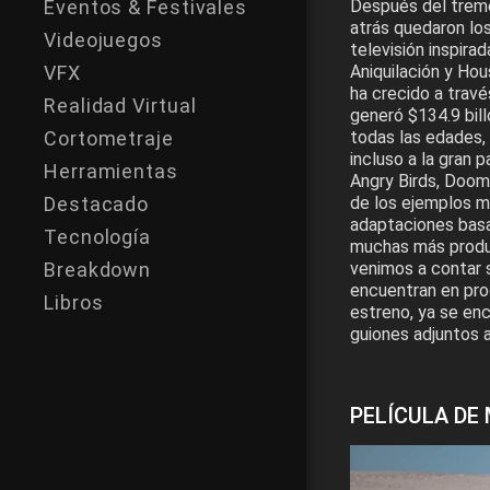
Eventos & Festivales
Después del trem
atrás quedaron los
Videojuegos
televisión inspira
VFX
Aniquilación y Hou
ha crecido a travé
Realidad Virtual
generó $134.9 bil
Cortometraje
todas las edades,
incluso a la gran p
Herramientas
Angry Birds, Doom
Destacado
de los ejemplos m
adaptaciones basad
Tecnología
muchas más produc
Breakdown
venimos a contar
encuentran en pro
Libros
estreno, ya se enc
guiones adjuntos a
PELÍCULA DE 