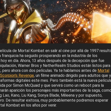
elícula de Mortal Kombat en salir al cine por allá de 1997 result
a franquicia ha seguido prosperando en la industria de los
 hoy en día. Ahora, 13 años después de la decepción que fue
quilación, Warner Bros y NetherRealm Studios están listos para
z, pero ahora con dos películas. Ya te hablamos antes de
Mortal
Scorpion’s Revenge
, un filme animado dirigido para adultos que 
taformas digitales este mes. Pero también está la nueva películ
rigida por Simon McQuaid y que servirá como un reboot para la
a harán aparición los personajes más importantes de la saga, com
g Lao, Kano, Liu Kang, Sonya Blade, Mileena y por supuesto,
ro. De resultar exitosa, muy probablemente podremos esperar
tal Kombat en los años por venir.