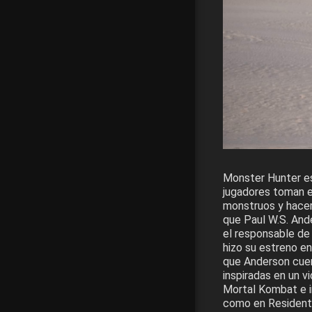
Monster Hunter es
jugadores toman e
monstruos y hacer 
que Paul W.S. Ande
el responsable de 
hizo su estreno en
que Anderson cuent
inspiradas en un v
Mortal Kombat e in
como en Resident E