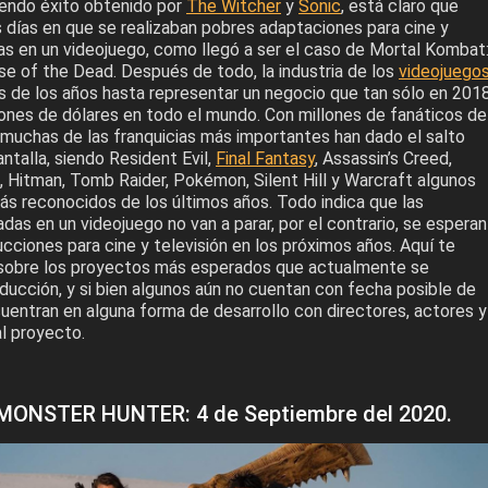
endo éxito obtenido por
The Witcher
y
Sonic
, está claro que
 días en que se realizaban pobres adaptaciones para cine y
das en un videojuego, como llegó a ser el caso de Mortal Kombat
se of the Dead. Después de todo, la industria de los
videojuego
s de los años hasta representar un negocio que tan sólo en 2018
lones de dólares en todo el mundo. Con millones de fanáticos de
 muchas de las franquicias más importantes han dado el salto
antalla, siendo Resident Evil,
Final Fantasy
, Assassin’s Creed,
, Hitman, Tomb Raider, Pokémon, Silent Hill y Warcraft algunos
ás reconocidos de los últimos años. Todo indica que las
as en un videojuego no van a parar, por el contrario, se esperan
ciones para cine y televisión en los próximos años. Aquí te
 sobre los proyectos más esperados que actualmente se
ducción, y si bien algunos aún no cuentan con fecha posible de
uentran en alguna forma de desarrollo con directores, actores y
l proyecto.
MONSTER HUNTER: 4 de Septiembre del 2020.