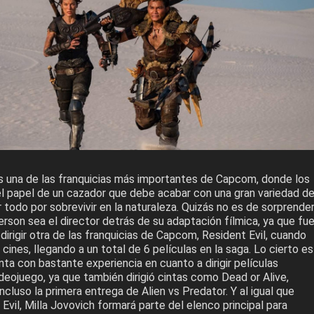
 una de las franquicias más importantes de Capcom, donde los
l papel de un cazador que debe acabar con una gran variedad d
todo por sobrevivir en la naturaleza. Quizás no es de sorprende
rson sea el director detrás de su adaptación fílmica, ya que fu
dirigir otra de las franquicias de Capcom, Resident Evil, cuando
 cines, llegando a un total de 6 películas en la saga. Lo cierto es
a con bastante experiencia en cuanto a dirigir películas
ideojuego, ya que también dirigió cintas como Dead or Alive,
cluso la primera entrega de Alien vs Predator. Y al igual que
vil, Milla Jovovich formará parte del elenco principal para