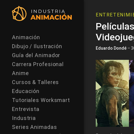
ENTRETENIMI
Película
Videoju
Animación
Dibujo / Ilustración
Eduardo Dondé
– 30
Guía del Animador
Carrera Profesional
Anime
Cursos & Talleres
Educación
Tutoriales Worksmart
Entrevista
Industria
Series Animadas