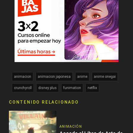
animacion
animacion japonesa
anime
anime onegai
crunchyroll
disney plus
funimation
netflix
CONTENIDO RELACIONADO
ANIMACIÓN