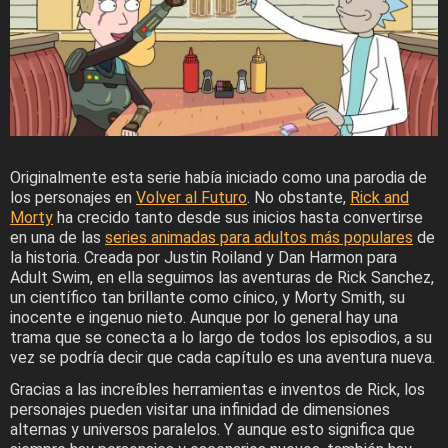
Originalmente esta serie había iniciado como una parodia de
los personajes en
Volver al Futuro
. No obstante,
Rick and
Morty
ha crecido tanto desde sus inicios hasta convertirse
en una de las
series animadas para adultos más populares
de
la historia. Creada por Justin Roiland y Dan Harmon para
Adult Swim, en ella seguimos las aventuras de Rick Sanchez,
un científico tan brillante como cínico, y Morty Smith, su
inocente e ingenuo nieto. Aunque por lo general hay una
trama que se conecta a lo largo de todos los episodios, a su
vez se podría decir que cada capítulo es una aventura nueva.
Gracias a las increíbles herramientas e inventos de Rick, los
personajes pueden visitar una infinidad de dimensiones
alternas y universos paralelos. Y aunque esto significa que