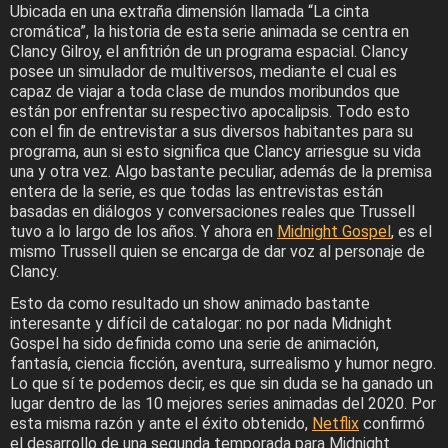
Ubicada en una extraña dimensión llamada “La cinta
cromática”, la historia de esta serie animada se centra en
Clancy Gilroy, el anfitrión de un programa espacial. Clancy
posee un simulador de multiversos, mediante el cual es
capaz de viajar a toda clase de mundos moribundos que
están por enfrentar su respectivo apocalipsis. Todo esto
con el fin de entrevistar a sus diversos habitantes para su
programa, aun si esto significa que Clancy arriesgue su vida
una y otra vez. Algo bastante peculiar, además de la premisa
entera de la serie, es que todas las entrevistas están
basadas en diálogos y conversaciones reales que Trussell
tuvo a lo largo de los años. Y ahora en
Midnight Gospel
, es el
mismo Trussell quien se encarga de dar voz al personaje de
Clancy.
Esto da como resultado un show animado bastante
interesante y difícil de catalogar: no por nada Midnight
Gospel ha sido definida como una serie de animación,
fantasía, ciencia ficción, aventura, surrealismo y humor negro.
Lo que sí te podemos decir, es que sin duda se ha ganado un
lugar dentro de las 10 mejores series animadas del 2020. Por
esta misma razón y ante el éxito obtenido,
Netflix
confirmó
el desarrollo de una segunda temporada para Midnight