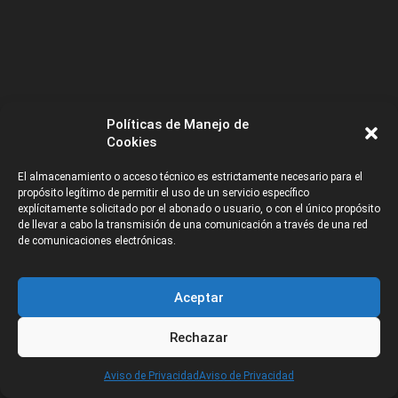
Políticas de Manejo de
MÁS RECURSOS
Cookies
El almacenamiento o acceso técnico es estrictamente necesario para el
propósito legítimo de permitir el uso de un servicio específico
explícitamente solicitado por el abonado o usuario, o con el único propósito
de llevar a cabo la transmisión de una comunicación a través de una red
Galerías de Artistas
de comunicaciones electrónicas.
Aceptar
Rechazar
CATEGORÍAS
Aviso de Privacidad
Aviso de Privacidad
Recursos de Animación