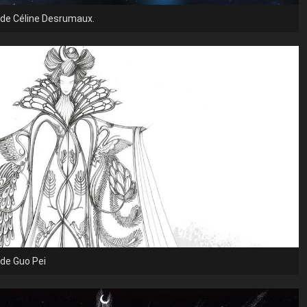
 de Céline Desrumaux.
de Guo Pei