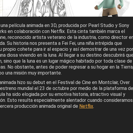
una película animada en 3D, producida por Pearl Studio y Sony
ks en colaboración con Netflix. Esta cinta también marca el
e, reconocido artista veterano de la industria, como director e
da. Su historia nos presenta a Fei Fei, una niña intrépida que
u propio cohete para ir al espacio y así demostrar de una vez po
na diosa viviendo en la luna. Al llegar a su destino descubrirá qu
n, sino que la luna es un lugar mágico habitado por toda clase de
cas. No obstante, antes de poder regresar a su hogar en la Tierra
abo una misión muy importante.
 animada hizo su debut en el Festival de Cine en Montclair, Over
estreno mundial el 23 de octubre por medio de la plataforma d
ula ha sido elogiada por su emotiva historia, atractivo visual y
ión. Esto resulta especialmente alentador cuando consideramos
tercera producción animada original de
Netflix
.