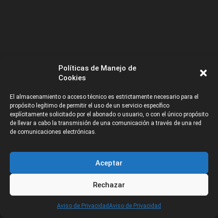
Políticas de Manejo de
Cookies
El almacenamiento o acceso técnico es estrictamente necesario para el
propósito legítimo de permitir el uso de un servicio específico
explícitamente solicitado por el abonado o usuario, o con el único propósito
de llevar a cabo la transmisión de una comunicación a través de una red
de comunicaciones electrónicas.
MÁS RECURSOS
Aceptar
Rechazar
CATEGORÍAS
Aviso de Privacidad
Aviso de Privacidad
Galerías de Artistas