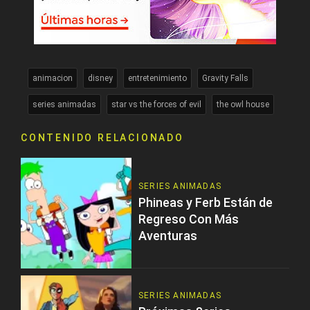
animacion
disney
entretenimiento
Gravity Falls
series animadas
star vs the forces of evil
the owl house
CONTENIDO RELACIONADO
SERIES ANIMADAS
Phineas y Ferb Están de
Regreso Con Más
Aventuras
SERIES ANIMADAS