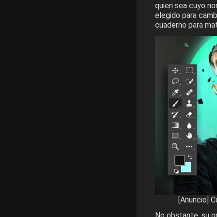
quien sea cuyo no
elegido para cambi
cuaderno para mata
[Anuncio] 
No obstante, su o