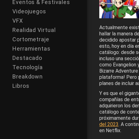
Eventos & Festivales
Videojuegos
VFX
Actualmente exist
Realidad Virtual
hallar la manera d
Cortometraje
decidido apostar 
esto, hoy en día 
Herramientas
catálogo: desde se
Destacado
incluso una secci
como Evangelion 
Tecnología
Bizarre Adventure 
Breakdown
plataforma! Pero 
planes de incluir 
Libros
Y es que el gigan
compañías de ent
adquirieron los de
catálogo de conten
próximamente dura
del 2023
. A conti
en Netflix.