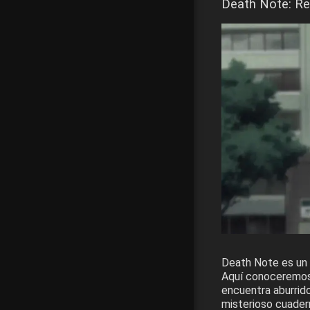
Death Note: Rel
Death Note es un 
Aquí conoceremos 
encuentra aburrido
misterioso cuader