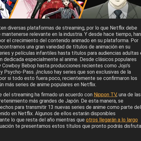
en diversas plataformas de streaming, por lo que Netflix debe
e mantenerse relevante en la industria. Y desde hace tiempo, han
por el crecimiento del contenido animado en su plataforma. Por
encontramos una gran variedad de títulos de animación en su
ries y películas infantiles hasta títulos para audiencias adultas 
ón dedicada especialmente al anime. Desde clásicos populares
y Cowboy Bebop hasta producciones recientes como Jojo’s
y Psycho-Pass. ¡Incluso hay series que son exclusivas de la
por si todo esto fuera poco, recientemente se confirmaron los
aún más series de anime populares en Netflix.
te del streaming ha firmado un acuerdo con
Nippon TV
, una de las
retenimiento más grandes de Japón. De esta manera, se
rechos para transmitir 13 nuevas series de anime como parte del
ido en Netflix. Algunos de ellos estarán disponibles
nte lo que resta del año mientras que
otros llegarán a lo largo
nuación te presentamos estos títulos que pronto podrás disfruta