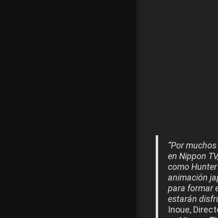
“Por muchos 
en Nippon TV
como Hunter 
animación ja
para formar e
estarán disfr
Inoue, Direc