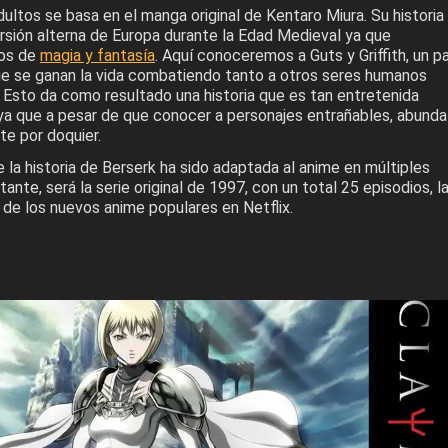
ultos se basa en el manga original de Kentaro Miura. Su historia
rsión alterna de Europa durante la Edad Medieval ya que
os de
magia y fantasía
. Aquí conoceremos a Guts y Griffith, un p
e se ganan la vida combatiendo tanto a otros seres humanos
Esto da como resultado una historia que es tan entretenida
ya que a pesar de que conocer a personajes entrañables, abunda
te por doquier.
la historia de Berserk ha sido adaptada al anime en múltiples
ante, será la serie original de 1997, con un total 25 episodios, l
 de los nuevos anime populares en Netflix.