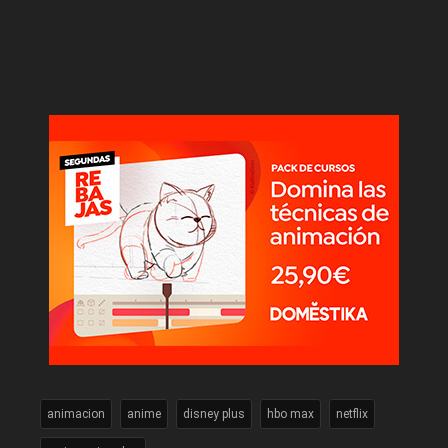
animacion
anime
disney plus
hbo max
netflix