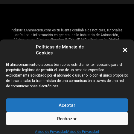
IndustriaAnimacion.com es tu fuente confiable de noticias, tutoriales,
artículos e información en general de la Industria de Animación,
Videojuegos, Efectos Visuales (VFX), VR/AR e Ilustración Digital.
Políticas de Manejo de
Hablamos de estas industrias y su alcance global, pero damos un énfasis
Cookies
especial al talento, estudios, escuelas, eventos y organizaciones que
impulsan las industrias creativas en Iberoamérica.
El almacenamiento o acceso técnico es estrictamente necesario para el
propósito legítimo de permitir el uso de un servicio específico
ANUNCIANTES
AVISO DE PRIVACIDAD
explícitamente solicitado por el abonado o usuario, o con el único propósito
de llevar a cabo la transmisión de una comunicación a través de una red
de comunicaciones electrónicas.
©2026 Industria Networks
Aceptar
Rechazar
CATEGORÍAS
Aviso de Privacidad
Aviso de Privacidad