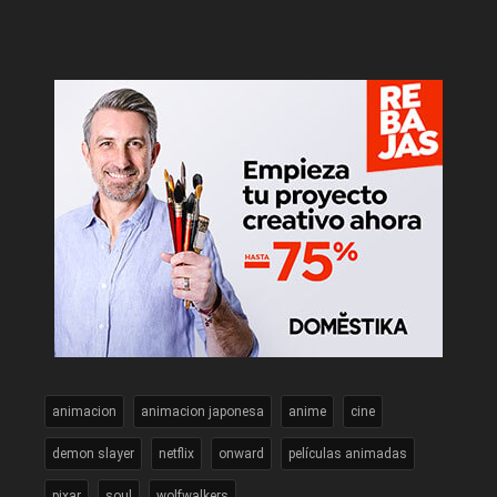
animacion
animacion japonesa
anime
cine
demon slayer
netflix
onward
películas animadas
pixar
soul
wolfwalkers