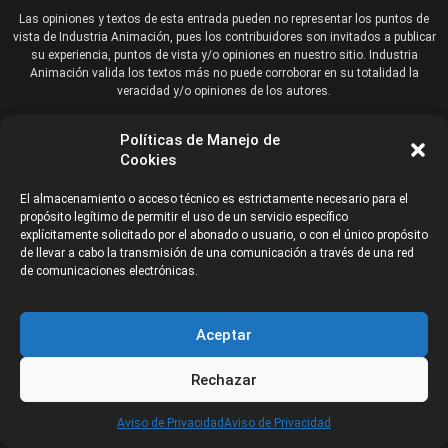
Las opiniones y textos de esta entrada pueden no representar los puntos de
vista de Industria Animación, pues los contribuidores son invitados a publicar
su experiencia, puntos de vista y/o opiniones en nuestro sitio. Industria
Animación valida los textos más no puede corroborar en su totalidad la
veracidad y/o opiniones de los autores.
Políticas de Manejo de
Cookies
Anúnciate ante 2 millones de creativos
Llega a una audiencia
El almacenamiento o acceso técnico es estrictamente necesario para el
propósito legítimo de permitir el uso de un servicio específico
creativa
explícitamente solicitado por el abonado o usuario, o con el único propósito
de llevar a cabo la transmisión de una comunicación a través de una red
de comunicaciones electrónicas.
Aceptar
Rechazar
IndustriaAnimacion.com es tu fuente confiable de noticias, tutoriales,
CATEGORÍAS
Aviso de Privacidad
Aviso de Privacidad
artículos e información en general de la Industria de Animación,
Videojuegos, Efectos Visuales (VFX), VR/AR e Ilustración Digital.