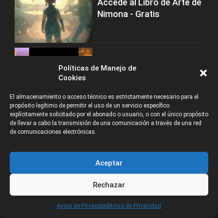
Accede al Libro de Arte de
Nimona - Gratis
Políticas de Manejo de
ANIMACIÓN
Cookies
Moonray: Programa Gratis
Open Source para Render
El almacenamiento o acceso técnico es estrictamente necesario para el
de Dreamworks
propósito legítimo de permitir el uso de un servicio específico
explícitamente solicitado por el abonado o usuario, o con el único propósito
de llevar a cabo la transmisión de una comunicación a través de una red
de comunicaciones electrónicas.
ANIMACIÓN
Programa para Artistas y
Aceptar
Animadores en
Nickelodeon
Rechazar
CATEGORÍAS
Aviso de Privacidad
Aviso de Privacidad