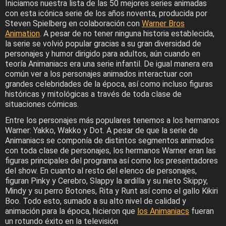
Iniciamos nuestra lista de las 50 mejores series animadas
con esta icónica serie de los años noventa, producida por
Steven Spielberg en colaboración con
Warner Bros
Animation
. A pesar de no tener ninguna historia establecida,
la serie se volvió popular gracias a su gran diversidad de
personajes y humor dirigido para adultos, aún cuando en
teoría Animaniacs era una serie infantil. De igual manera era
común ver a los personajes animados interactuar con
grandes celebridades de la época, así como incluso figuras
históricas y mitológicas a través de toda clase de
situaciones cómicas.
Entre los personajes más populares tenemos a los hermanos
Warner: Yakko, Wakko y Dot. A pesar de que la serie de
Animaniacs se componía de distintos segmentos animados
con toda clase de personajes, los hermanos Warner eran las
figuras principales del programa así como los presentadores
del show. En cuanto al resto del elenco de personajes,
figuran Pinky y Cerebro, Slappy la ardilla y su nieto Skippy,
Mindy y su perro Botones, Rita y Runt así como el gallo Kikiri
Boo. Todo esto, sumado a su alto nivel de calidad y
animación para la época, hicieron que
los Animaniacs
fueran
un rotundo éxito en la televisión