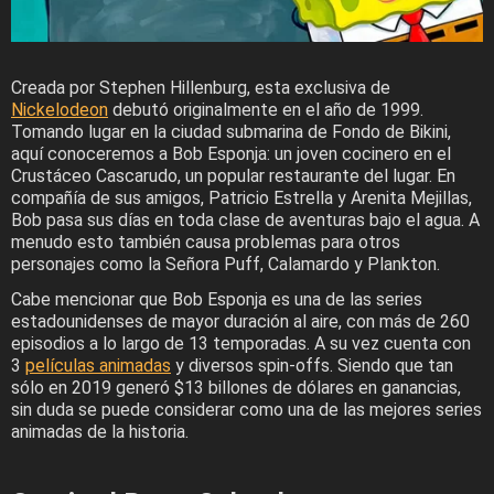
Creada por Stephen Hillenburg, esta exclusiva de
Nickelodeon
debutó originalmente en el año de 1999.
Tomando lugar en la ciudad submarina de Fondo de Bikini,
aquí conoceremos a Bob Esponja: un joven cocinero en el
Crustáceo Cascarudo, un popular restaurante del lugar. En
compañía de sus amigos, Patricio Estrella y Arenita Mejillas,
Bob pasa sus días en toda clase de aventuras bajo el agua. A
menudo esto también causa problemas para otros
personajes como la Señora Puff, Calamardo y Plankton.
Cabe mencionar que Bob Esponja es una de las series
estadounidenses de mayor duración al aire, con más de 260
episodios a lo largo de 13 temporadas. A su vez cuenta con
3
películas animadas
y diversos spin-offs. Siendo que tan
sólo en 2019 generó $13 billones de dólares en ganancias,
sin duda se puede considerar como una de las mejores series
animadas de la historia.