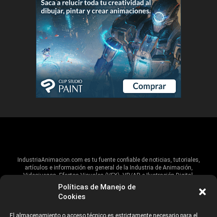
IndustriaAnimacion.com es tu fuente confiable de noticias, tutoriales,
artículos e información en general de la Industria de Animación,
Videojuegos, Efectos Visuales (VFX), VR/AR e Ilustración Digital.
Políticas de Manejo de
Hablamos de estas industrias y su alcance global, pero damos un énfasis
Cookies
especial al talento, estudios, escuelas, eventos y organizaciones que
impulsan las industrias creativas en Iberoamérica.
El almacenamiento o acceso técnico es estrictamente necesario para el